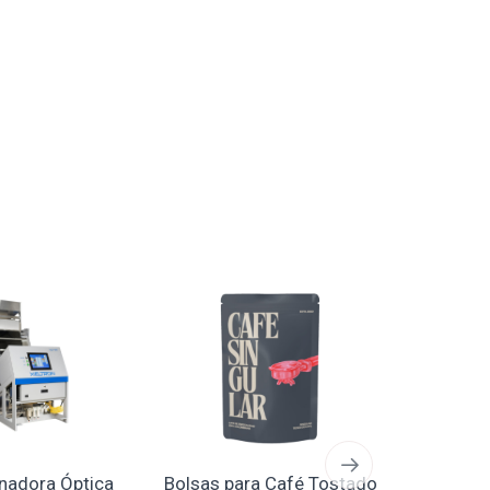
AGOTAD
nadora Óptica
Bolsas para Café Tostado
Bolsa Her