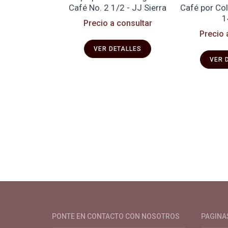
a para Café
Café No. 2 1/2 - JJ Sierra
Café por Col
1
 consultar
Precio a consultar
Precio 
ETALLES
VER DETALLES
VER 
Productos y servicios para el cultivo 
PONTE EN CONTACTO CON NOSOTROS
PAGINA