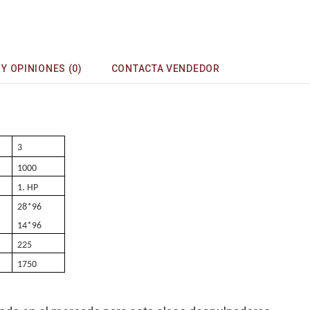
Y OPINIONES (0)
CONTACTA VENDEDOR
3
1000
1. HP
28*96
14*96
225
1750