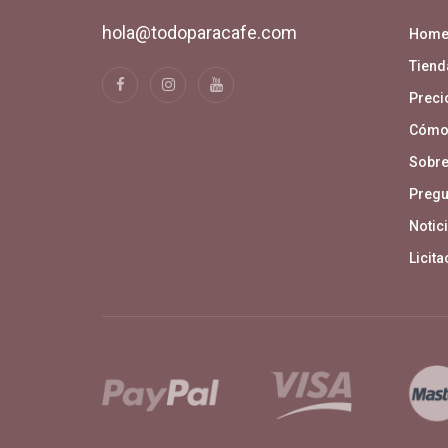
hola@todoparacafe.com
Hom
Tiend
Precio
Cómo
Sobre
Pregu
Notici
Licit