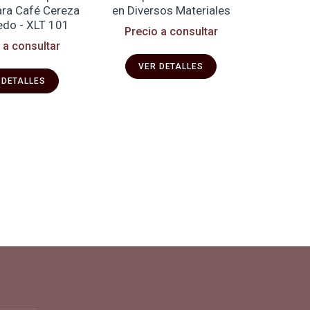
ara Café Cereza
en Diversos Materiales
para Al
do - XLT 101
Transport
Precio a consultar
 a consultar
$ 14 
VER DETALLES
 DETALLES
VE
pra y vende en línea todo para el café.