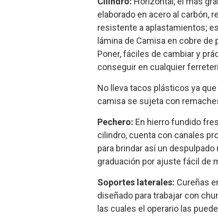
Cilindro:
Horizontal, el más gr
elaborado en acero al carbón, re
resistente a aplastamientos; es
lámina de Camisa en cobre de p
Poner, fáciles de cambiar y prá
conseguir en cualquier ferreterí
No lleva tacos plásticos ya que
camisa se sujeta con remaches 
Pechero:
En hierro fundido fre
cilindro, cuenta con canales p
para brindar así un despulpado
graduación por ajuste fácil de 
Soportes laterales:
Cureñas en
diseñado para trabajar con chu
las cuales el operario las puede