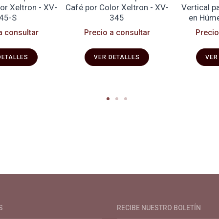
or Xeltron - XV-
Café por Color Xeltron - XV-
Vertical p
45-S
345
en Húme
a consultar
Precio a consultar
Precio
DETALLES
VER DETALLES
VER
de café especial. Primera plataforma digital de café en Colombia. Com
S
RECIBE NUESTRO BOLETÍN