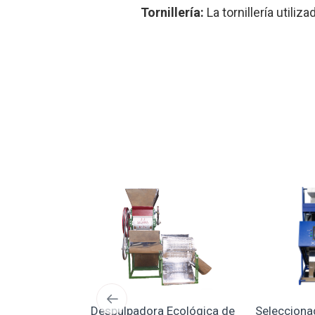
Tornillería:
La tornillería utili
esa Digital
Despulpadora Ecológica de
Selecciona