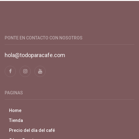
Productos y servicios para el cultivo de café especial. Primera
plataforma digital de café en Colombia. Compra y vende en
línea todo para el café.
PONTE EN CONTACTO CON NOSOTROS
hola@todoparacafe.com
PAGINAS
Home
Tienda
Precio del día del café