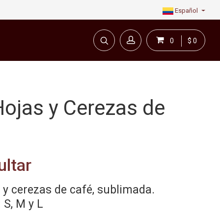
Español
0
$ 0
ojas y Cerezas de
ultar
y cerezas de café, sublimada.
 S, M y L