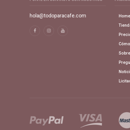
hola@todoparacafe.com
Hom
Tiend
Precio
Cómo
Sobre
Pregu
Notici
Licit