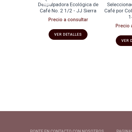
esa Digital
Despulpadora Ecológica de
Selecciona
a para Café
Café No. 2 1/2 - JJ Sierra
Café por Col
1
 consultar
Precio a consultar
Precio 
ETALLES
VER DETALLES
VER 
Productos y servicios para el cultivo 
PONTE EN CONTACTO CON NOSOTROS
PAGINA