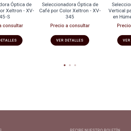
dora Óptica de
Seleccionadora Óptica de
Seleccio
or Xeltron - XV-
Café por Color Xeltron - XV-
Vertical p
45-S
345
en Húme
a consultar
Precio a consultar
Precio
DETALLES
VER DETALLES
VER
de café especial. Primera plataforma digital de café en Colombia. Com
S
RECIBE NUESTRO BOLETÍN