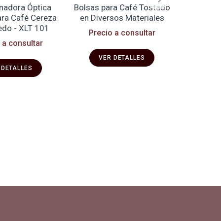
nadora Óptica
Bolsas para Café Tostado
Bolsa Her
ara Café Cereza
en Diversos Materiales
para Al
do - XLT 101
Transport
Precio a consultar
 a consultar
$ 14 
VER DETALLES
 DETALLES
VE
pra y vende en línea todo para el café.