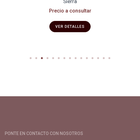
Sierra
Precio a consultar
VER DETALLES
Productos y servicios para el cultivo de café especial. Primera
plataforma digital de café en Colombia. Compra y vende en
línea todo para el café.
PONTE EN CONTACTO CON NOSOTROS