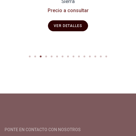
Sierra
Precio a consultar
VER DETALLES
Productos y servicios para el cultivo de café especial. Primera
plataforma digital de café en Colombia. Compra y vende en
línea todo para el café.
PONTE EN CONTACTO CON NOSOTROS