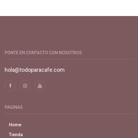
Productos y servicios para el cultivo de café especial. Primera
plataforma digital de café en Colombia. Compra y vende en
línea todo para el café.
PONTE EN CONTACTO CON NOSOTROS
hola@todoparacafe.com
PAGINAS
Home
Tienda