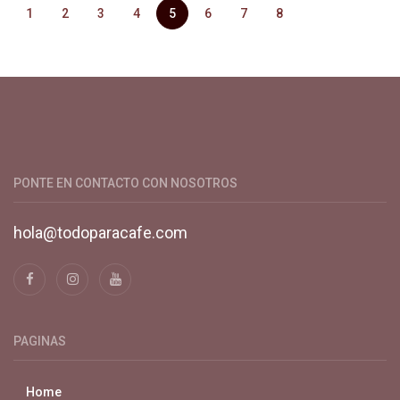
1
2
3
4
5
6
7
8
Productos y servicios para el cultivo de café especial. Primera
plataforma digital de café en Colombia. Compra y vende en
línea todo para el café.
PONTE EN CONTACTO CON NOSOTROS
hola@todoparacafe.com
PAGINAS
Home