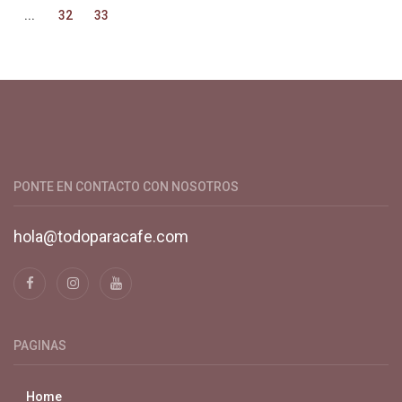
...
32
33
Productos y servicios para el cultivo de café especial. Primera
plataforma digital de café en Colombia. Compra y vende en
línea todo para el café.
PONTE EN CONTACTO CON NOSOTROS
hola@todoparacafe.com
PAGINAS
Home