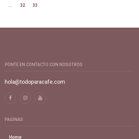
...
32
33
Productos y servicios para el cultivo de café especial. Primera
plataforma digital de café en Colombia. Compra y vende en
línea todo para el café.
PONTE EN CONTACTO CON NOSOTROS
hola@todoparacafe.com
PAGINAS
Home