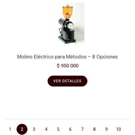
Molino Eléctrico para Métodos – 8 Opciones
$ 950 000
VER DETALLES
1
2
3
4
5
6
7
8
9
10