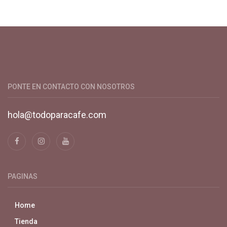
Productos y servicios para el cultivo de café especial. Primera
plataforma digital de café en Colombia. Compra y vende en
línea todo para el café.
PONTE EN CONTACTO CON NOSOTROS
hola@todoparacafe.com
PAGINAS
Home
Tienda