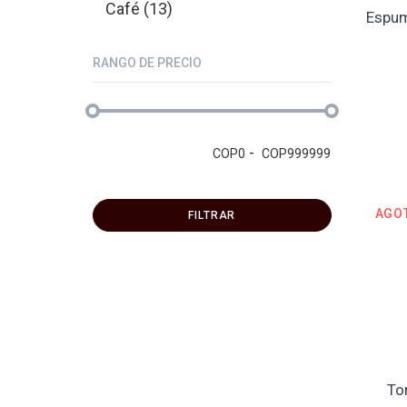
Café (13)
Espum
RANGO DE PRECIO
-
COP
0
COP
999999
AGO
FILTRAR
To