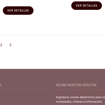
VER DETALLES
VER DETALLES
2
3
de café especial. Primera plataforma digital de café en Colombia. Com
S
RECIBE NUESTRO BOLETÍN
Ingresa tu correo electrónico para re
e
novedades, ofertas e información.