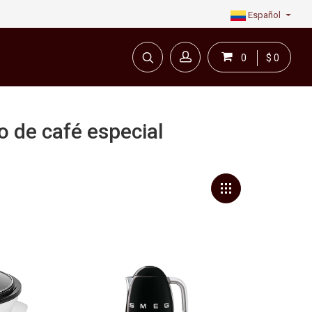
Español
0
$ 0
o de café especial
en línea todo para el café.