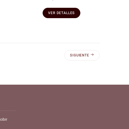
VER DETALLES
SIGUIENTE
pra y vende en línea todo para el café.
cibir