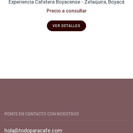
Experiencia Cafetera Boyacense - Zetaquira, Boyacá
Precio a consultar
VER DETALLES
Productos y servicios para el cultivo de café especial. Primera
plataforma digital de café en Colombia. Compra y vende en
línea todo para el café.
PONTE EN CONTACTO CON NOSOTROS
hola@todoparacafe.com