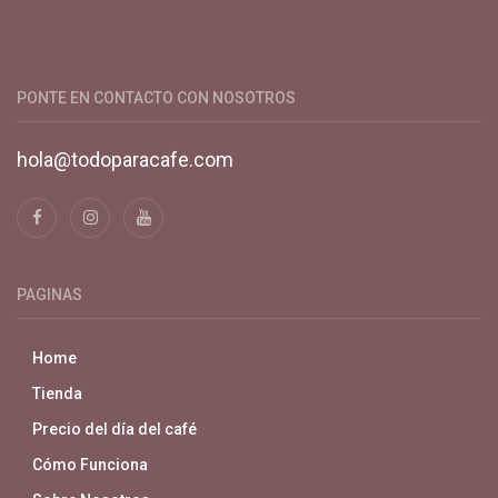
Productos y servicios para el cultivo de café especial. Primera
plataforma digital de café en Colombia. Compra y vende en
línea todo para el café.
PONTE EN CONTACTO CON NOSOTROS
hola@todoparacafe.com
PAGINAS
Home
Tienda
Precio del día del café
Cómo Funciona