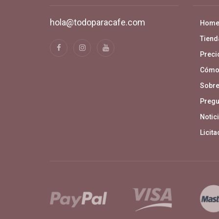
hola@todoparacafe.com
Hom
Tiend
Precio
Cómo
Sobre
Pregu
Notici
Licit