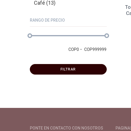
Café (13)
To
Ca
RANGO DE PRECIO
-
COP
0
COP
999999
FILTRAR
Productos y servicios para el cultivo 
PONTE EN CONTACTO CON NOSOTROS
PAGINA