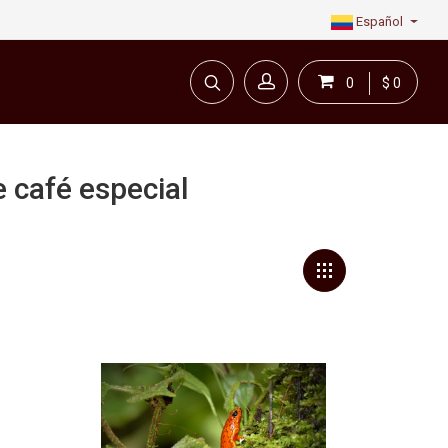
Español
0
$ 0
e café especial
en línea todo para el café.