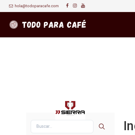
hola@todoparacafe.com
In