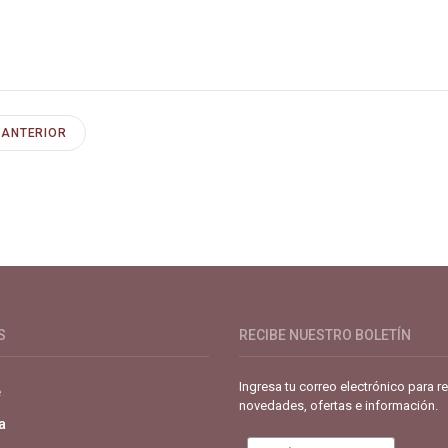
ANTERIOR
de café especial. Primera plataforma digital de café en Colombia. Com
S
RECIBE NUESTRO BOLETÍN
Ingresa tu correo electrónico para re
e
novedades, ofertas e información.
a