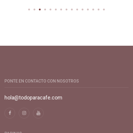
Productos y servicios para el cultivo de café especial. Primera
plataforma digital de café en Colombia. Compra y vende en
línea todo para el café.
PONTE EN CONTACTO CON NOSOTROS
hola@todoparacafe.com