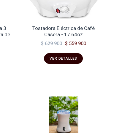
a 3
Tostadora Eléctrica de Café
ra de
Casera - 17.64oz
$ 629 900
$ 559 900
VER DETALLES