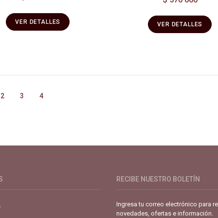
VER DETALLES
VER DETALLES
2
3
4
de café especial. Primera plataforma digital de café en Colombia. Com
S
RECIBE NUESTRO BOLETÍN
Ingresa tu correo electrónico para re
e
novedades, ofertas e información.