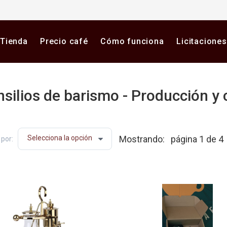
Tienda
Precio café
Cómo funciona
Licitaciones
silios de barismo - Producción y c
a plataforma digital de café en Colombia. Compra y vende 
Mostrando:
página 1 de 4
por: