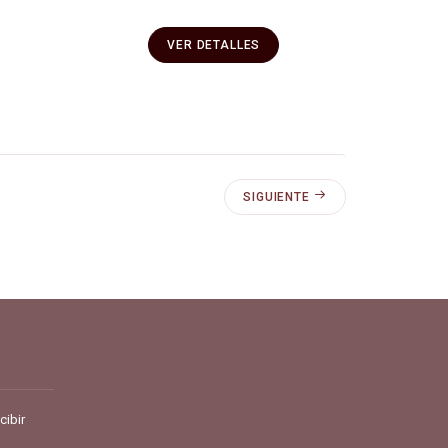
VER DETALLES
SIGUIENTE
pra y vende en línea todo para el café.
cibir