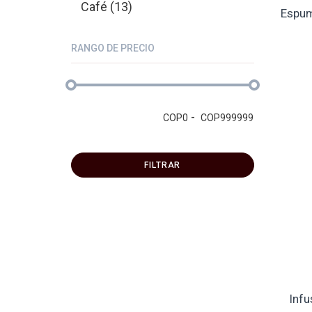
Café (13)
Espum
RANGO DE PRECIO
-
COP
0
COP
999999
FILTRAR
Infu