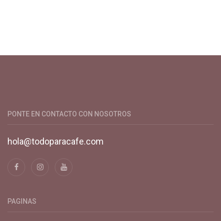
Productos y servicios para el cultivo de café especial. Primera
plataforma digital de café en Colombia. Compra y vende en
línea todo para el café.
PONTE EN CONTACTO CON NOSOTROS
hola@todoparacafe.com
PAGINAS