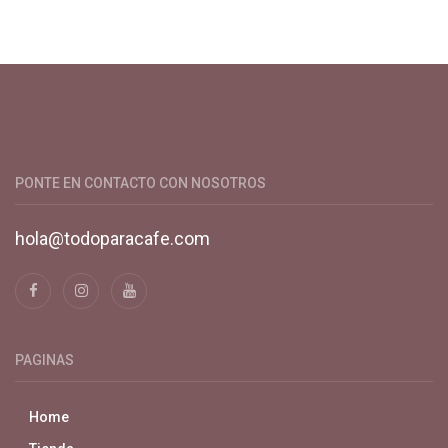
Productos y servicios para el cultivo de café especial. Primera
plataforma digital de café en Colombia. Compra y vende en
línea todo para el café.
PONTE EN CONTACTO CON NOSOTROS
hola@todoparacafe.com
PAGINAS
Home