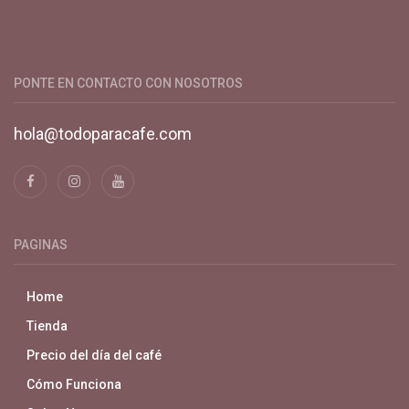
Productos y servicios para el cultivo de café especial. Primera
plataforma digital de café en Colombia. Compra y vende en
línea todo para el café.
PONTE EN CONTACTO CON NOSOTROS
hola@todoparacafe.com
PAGINAS
Home
Tienda
Precio del día del café
Cómo Funciona