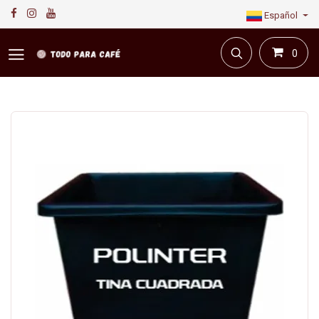
Español
0