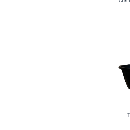
Cond
T