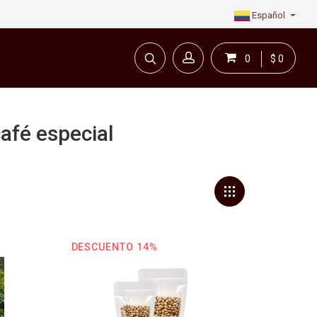
Español
0
$ 0
café especial
en línea todo para el café.
DESCUENTO 14%