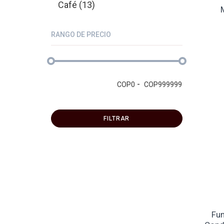
Café (13)
RANGO DE PRECIO
-
COP
0
COP
999999
FILTRAR
Fum