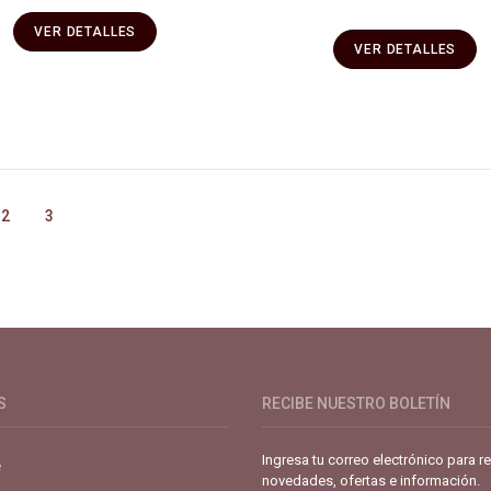
VER DETALLES
VER DETALLES
2
3
de café especial. Primera plataforma digital de café en Colombia. Com
S
RECIBE NUESTRO BOLETÍN
Ingresa tu correo electrónico para re
e
novedades, ofertas e información.