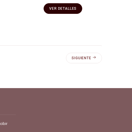
VER DETALLES
SIGUIENTE
pra y vende en línea todo para el café.
cibir