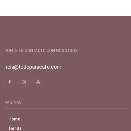
Productos y servicios para el cultivo de café especial. Primera
plataforma digital de café en Colombia. Compra y vende en
línea todo para el café.
PONTE EN CONTACTO CON NOSOTROS
hola@todoparacafe.com
PAGINAS
Home
Tienda