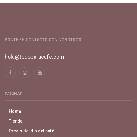
Productos y servicios para el cultivo de café especial. Primera
plataforma digital de café en Colombia. Compra y vende en
línea todo para el café.
PONTE EN CONTACTO CON NOSOTROS
hola@todoparacafe.com
PAGINAS
Home
Tienda
Precio del día del café