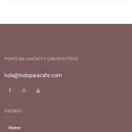
Productos y servicios para el cultivo de café especial. Primera
plataforma digital de café en Colombia. Compra y vende en
línea todo para el café.
PONTE EN CONTACTO CON NOSOTROS
hola@todoparacafe.com
PAGINAS
Home