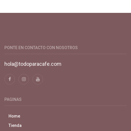
Productos y servicios para el cultivo de café especial. Primera
plataforma digital de café en Colombia. Compra y vende en
línea todo para el café.
PONTE EN CONTACTO CON NOSOTROS
hola@todoparacafe.com
PAGINAS
Home
Tienda